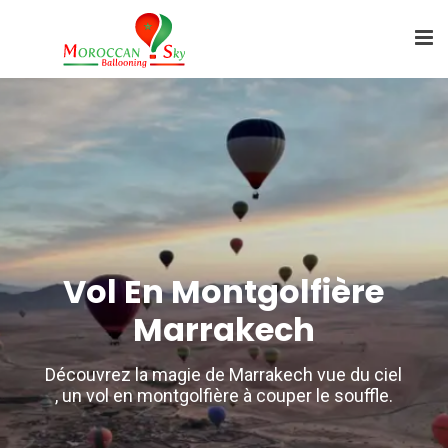
tgolfière À
Vol En Mon
Vol En Montgolfière
akech
Marr
Marrakech
ng offre une aventure
Moroccan Sky Ballooni
Découvrez la magie de Marrakech vue du ciel
volant les paysages
inoubliable, en sur
, un vol en montgolfière à couper le souffle.
 de Marrakech.
époustouflants